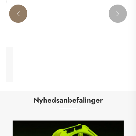


Fodboldtræningsmål
Se mere >>
Nyhedsanbefalinger